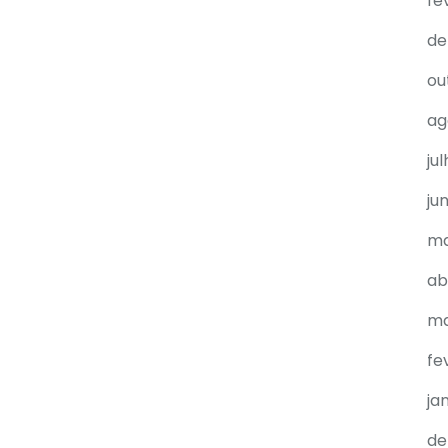
fe
de
ou
ag
ju
ju
ma
ab
ma
fe
ja
de