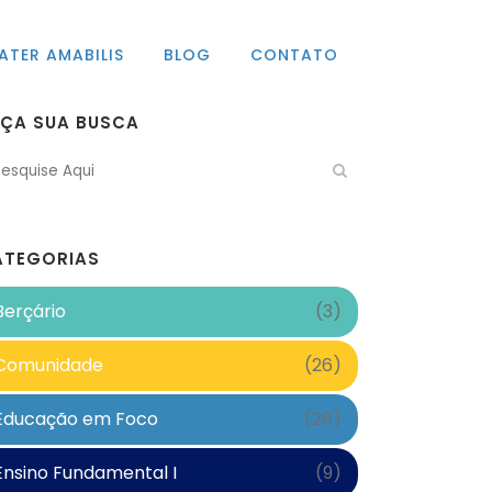
ATER AMABILIS
BLOG
CONTATO
AÇA SUA BUSCA
ATEGORIAS
Berçário
(3)
Comunidade
(26)
Educação em Foco
(26)
Ensino Fundamental I
(9)