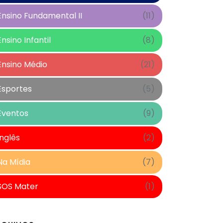
Ensino Fundamental II
(11)
Ensino Infantil
(8)
Ensino Médio
(21)
Esportes
(5)
Eventos
(9)
Inglês
(2)
Na Mídia
(7)
SOS Mater
(1)