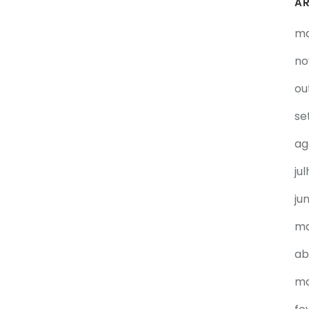
A
ma
no
ou
se
ag
ju
ju
ma
ab
ma