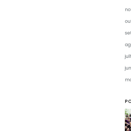
no
ou
se
ag
ju
ju
ma
P