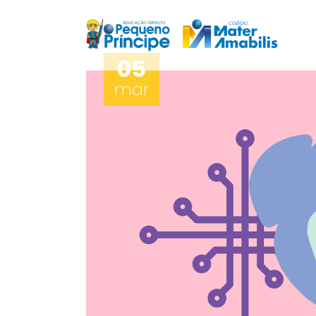
05
mar