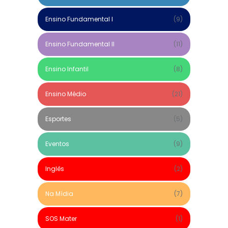
Ensino Fundamental I
(9)
Ensino Fundamental II
(11)
Ensino Infantil
(8)
Ensino Médio
(21)
Esportes
(5)
Eventos
(9)
Inglês
(2)
Na Mídia
(7)
SOS Mater
(1)