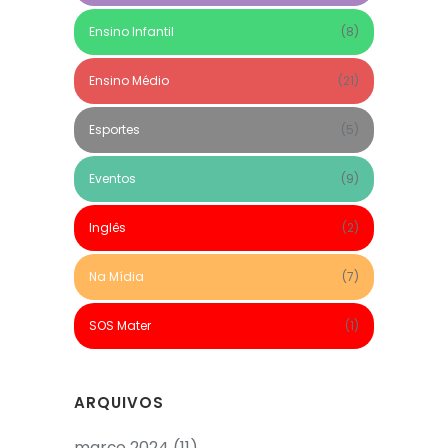
Ensino Infantil
(8)
Ensino Médio
(21)
Esportes
(5)
Eventos
(9)
Inglês
(2)
Na Mídia
(7)
SOS Mater
(1)
ARQUIVOS
março 2024
(11)