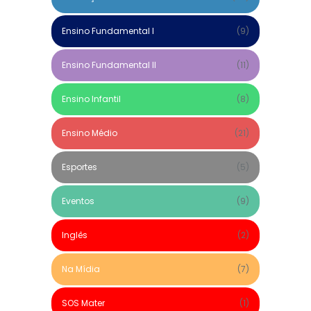
Ensino Fundamental I
(9)
Ensino Fundamental II
(11)
Ensino Infantil
(8)
Ensino Médio
(21)
Esportes
(5)
Eventos
(9)
Inglês
(2)
Na Mídia
(7)
SOS Mater
(1)