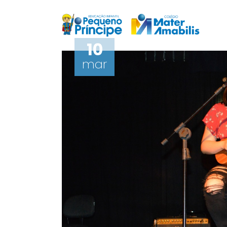
10
mar