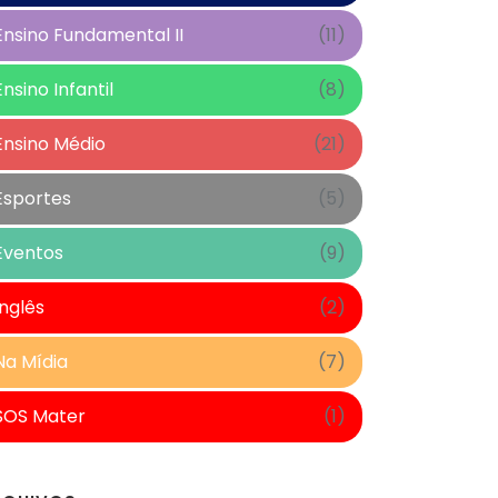
Ensino Fundamental II
(11)
Ensino Infantil
(8)
Ensino Médio
(21)
Esportes
(5)
Eventos
(9)
Inglês
(2)
Na Mídia
(7)
SOS Mater
(1)