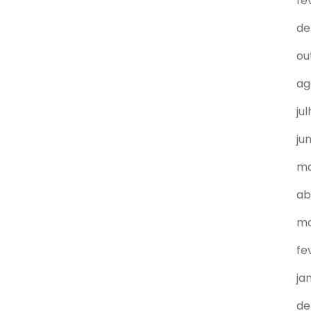
fe
de
ou
ag
ju
ju
ma
ab
ma
fe
ja
de