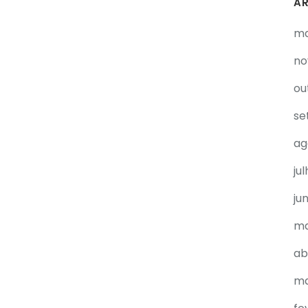
A
ma
no
ou
se
ag
ju
ju
ma
ab
ma