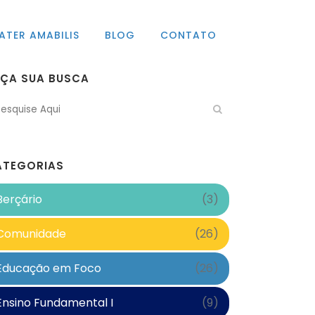
ATER AMABILIS
BLOG
CONTATO
AÇA SUA BUSCA
ATEGORIAS
Berçário
(3)
Comunidade
(26)
Educação em Foco
(26)
Ensino Fundamental I
(9)