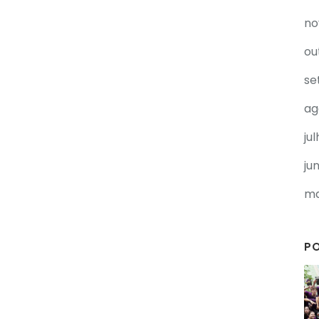
no
ou
se
ag
ju
ju
ma
P