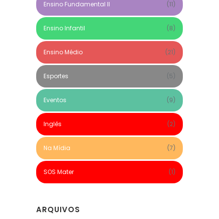
Ensino Fundamental II
(11)
Ensino Infantil
(8)
Ensino Médio
(21)
Esportes
(5)
Eventos
(9)
Inglês
(2)
Na Mídia
(7)
SOS Mater
(1)
ARQUIVOS