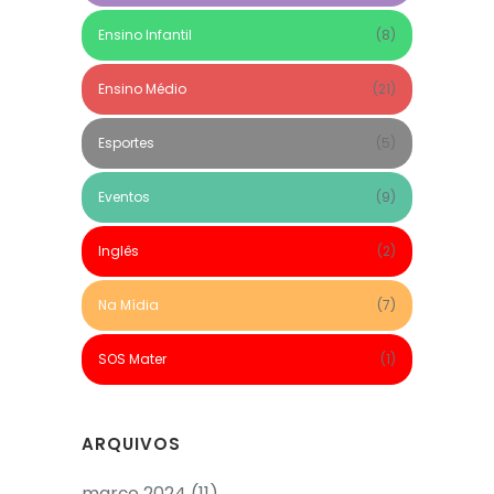
Ensino Infantil
(8)
Ensino Médio
(21)
Esportes
(5)
Eventos
(9)
Inglês
(2)
Na Mídia
(7)
SOS Mater
(1)
ARQUIVOS
março 2024
(11)