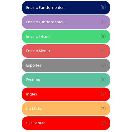
Ensino Fundamental I
(9)
Ensino Fundamental II
(11)
Ensino Infantil
(8)
Ensino Médio
(21)
Esportes
(5)
Eventos
(9)
Inglês
(2)
Na Mídia
(7)
SOS Mater
(1)