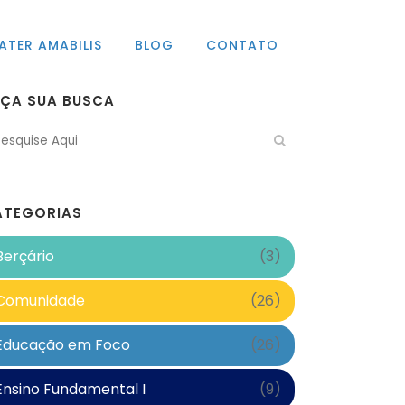
ATER AMABILIS
BLOG
CONTATO
AÇA SUA BUSCA
ATEGORIAS
Berçário
(3)
Comunidade
(26)
Educação em Foco
(26)
Ensino Fundamental I
(9)