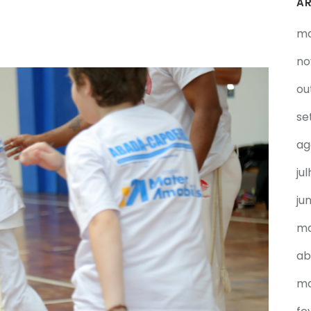
A
ma
no
ou
se
ag
ju
ju
ma
ab
ma