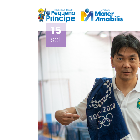
15
set