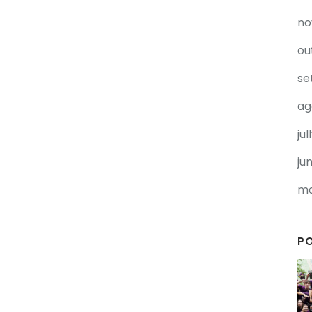
no
ou
se
ag
ju
ju
ma
P