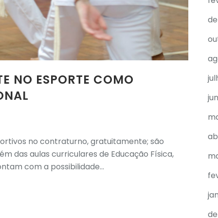
fe
de
ou
ag
STE NO ESPORTE COMO
ju
ONAL
ju
ma
ab
rtivos no contraturno, gratuitamente; são
ém das aulas curriculares de Educação Física,
ma
ntam com a possibilidade...
fe
ja
de