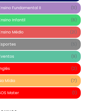
Ensino Fundamental II
(11)
Ensino Infantil
(8)
Ensino Médio
(21)
Esportes
(5)
Eventos
(9)
Inglês
(2)
Na Mídia
(7)
SOS Mater
(1)