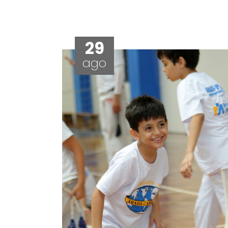
29
ago