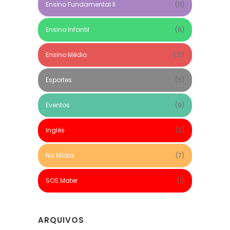
Ensino Fundamental II
(11)
Ensino Infantil
(8)
Ensino Médio
(21)
Esportes
(5)
Eventos
(9)
Inglês
(2)
Na Mídia
(7)
SOS Mater
(1)
ARQUIVOS