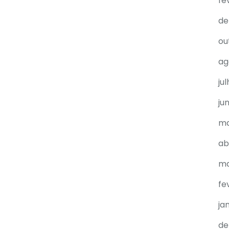
fe
de
ou
ag
ju
ju
ma
ab
ma
fe
ja
de