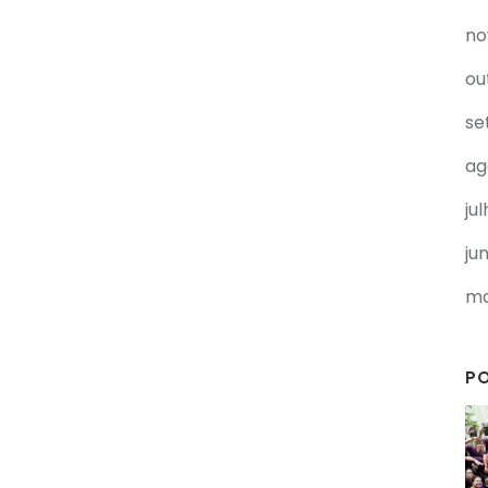
no
ou
se
ag
ju
ju
ma
P