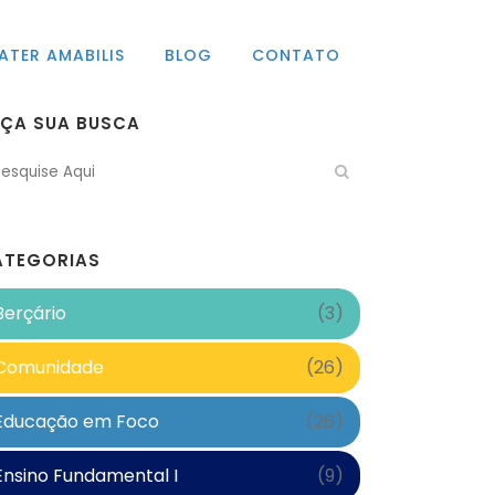
ATER AMABILIS
BLOG
CONTATO
AÇA SUA BUSCA
ATEGORIAS
Berçário
(3)
Comunidade
(26)
Educação em Foco
(26)
Ensino Fundamental I
(9)