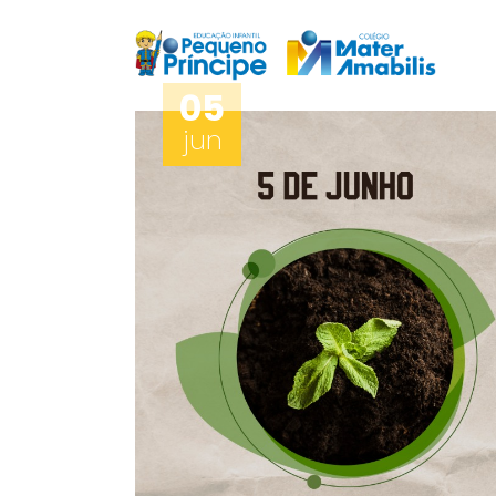
05
jun