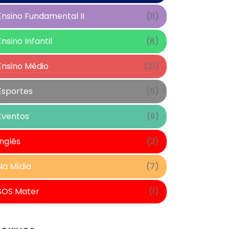
Ensino Fundamental II
(11)
Ensino Infantil
(8)
Ensino Médio
(21)
Esportes
(5)
Eventos
(9)
Inglês
(2)
Na Mídia
(7)
SOS Mater
(1)