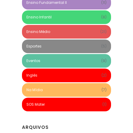
Ensino Fundamental II
(11)
Ensino Infantil
(8)
Ensino Médio
(21)
Esportes
(5)
Eventos
(9)
Inglês
(2)
Na Mídia
(7)
SOS Mater
(1)
ARQUIVOS