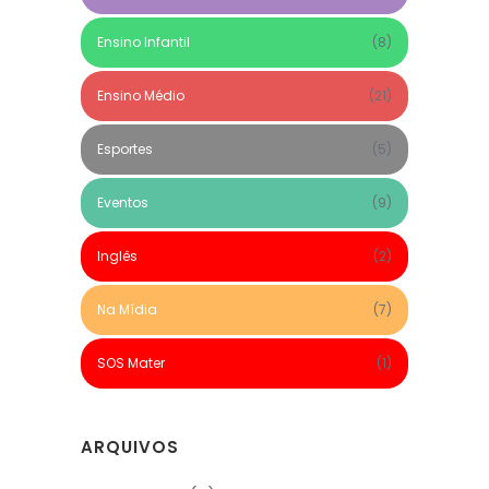
Ensino Infantil
(8)
Ensino Médio
(21)
Esportes
(5)
Eventos
(9)
Inglês
(2)
Na Mídia
(7)
SOS Mater
(1)
ARQUIVOS