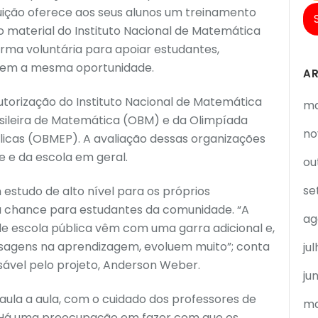
tituição oferece aos seus alunos um treinamento
material do Instituto Nacional de Matemática
orma voluntária para apoiar estudantes,
erem a mesma oportunidade.
A
utorização do Instituto Nacional de Matemática
ma
asileira de Matemática (OBM) e da Olimpíada
no
licas (OBMEP). A avaliação dessas organizações
 e da escola em geral.
ou
se
 estudo de alto nível para os próprios
 chance para estudantes da comunidade. “A
ag
de escola pública vêm com uma garra adicional e,
agens na aprendizagem, evoluem muito”; conta
ju
sável pelo projeto, Anderson Weber.
ju
ula a aula, com o cuidado dos professores de
ma
. Há uma preocupação em fazer com que os