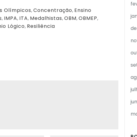
fe
 Olímpicos
,
Concentração
,
Ensino
ja
s
,
IMPA
,
ITA
,
Medalhistas
,
OBM
,
OBMEP
,
nio Lógico
,
Resiliência
de
no
ou
se
ag
ju
ju
ma
P