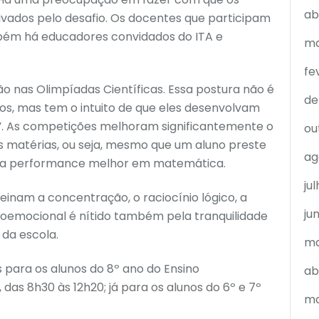
ab
ivados pelo desafio. Os docentes que participam
mbém há educadores convidados do ITA e
ma
fe
o nas Olimpíadas Científicas. Essa postura não é
de
os, mas tem o intuito de que eles desenvolvam
s”. As competições melhoram significantemente o
ou
matérias, ou seja, mesmo que um aluno preste
ag
uma performance melhor em matemática.
ju
inam a concentração, o raciocínio lógico, a
ju
ocioemocional é nítido também pela tranquilidade
 da escola.
ma
para os alunos do 8º ano do Ensino
ab
 das 8h30 às 12h20; já para os alunos do 6º e 7º
ma