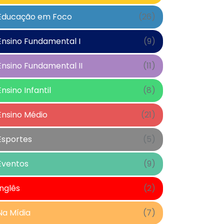
Educação em Foco
(26)
Ensino Fundamental I
(9)
Ensino Fundamental II
(11)
Ensino Infantil
(8)
Ensino Médio
(21)
Esportes
(5)
Eventos
(9)
Inglês
(2)
Na Mídia
(7)