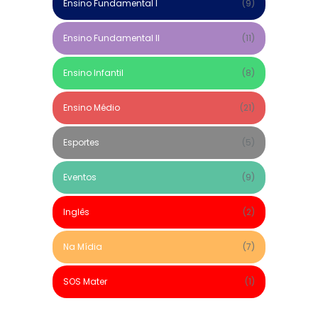
Ensino Fundamental I
(9)
Ensino Fundamental II
(11)
Ensino Infantil
(8)
Ensino Médio
(21)
Esportes
(5)
Eventos
(9)
Inglês
(2)
Na Mídia
(7)
SOS Mater
(1)