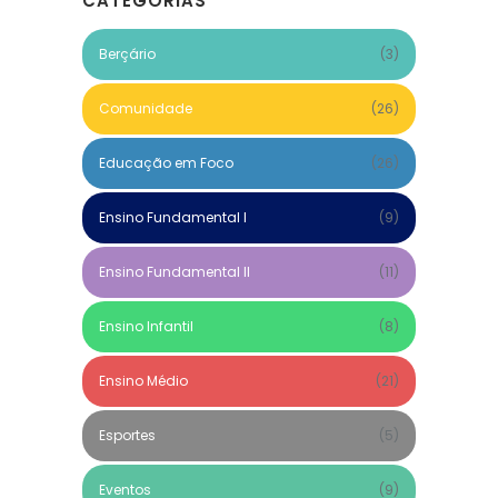
CATEGORIAS
Berçário
(3)
Comunidade
(26)
Educação em Foco
(26)
Ensino Fundamental I
(9)
Ensino Fundamental II
(11)
Ensino Infantil
(8)
Ensino Médio
(21)
Esportes
(5)
Eventos
(9)