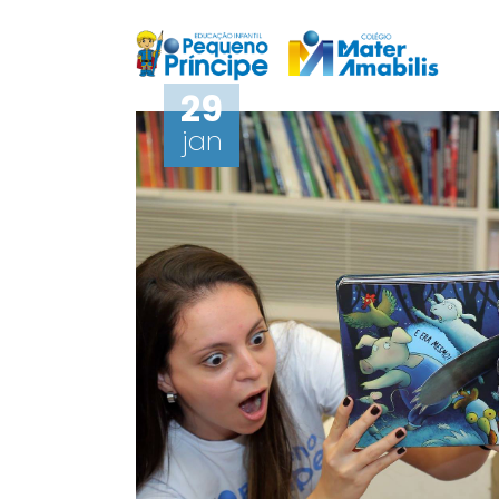
29
jan