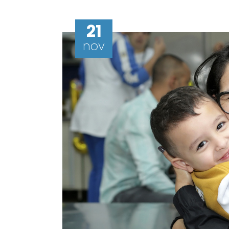
21
nov