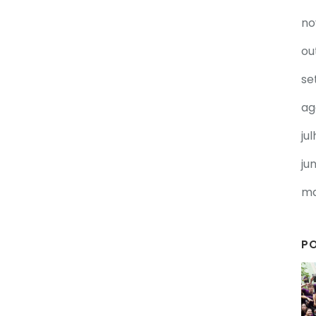
no
ou
se
ag
ju
ju
ma
P