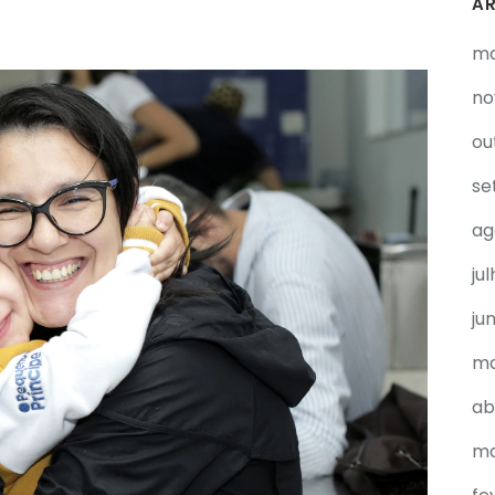
A
ma
no
ou
se
ag
ju
ju
ma
ab
ma