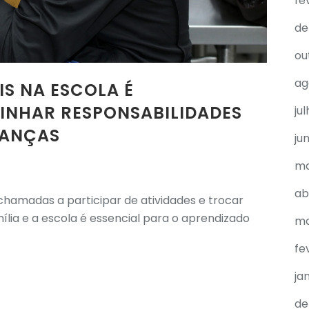
fe
de
ou
ag
S NA ESCOLA É
INHAR RESPONSABILIDADES
ju
IANÇAS
ju
ma
ab
 chamadas a participar de atividades e trocar
lia e a escola é essencial para o aprendizado
ma
fe
ja
de