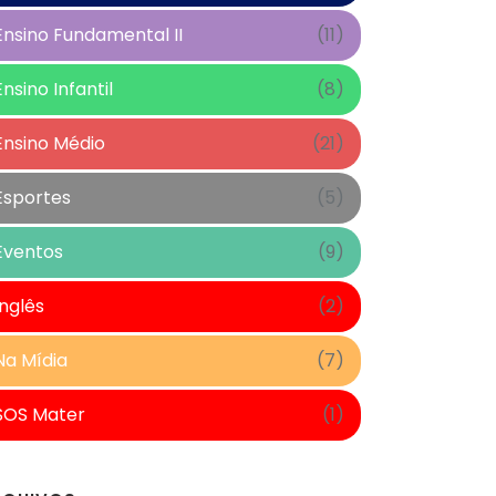
Ensino Fundamental II
(11)
Ensino Infantil
(8)
Ensino Médio
(21)
Esportes
(5)
Eventos
(9)
Inglês
(2)
Na Mídia
(7)
SOS Mater
(1)