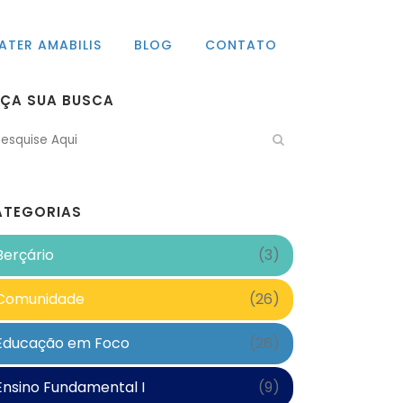
ATER AMABILIS
BLOG
CONTATO
AÇA SUA BUSCA
ATEGORIAS
Berçário
(3)
Comunidade
(26)
Educação em Foco
(26)
Ensino Fundamental I
(9)