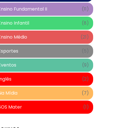
Ensino Fundamental II
(11)
Ensino Infantil
(8)
Ensino Médio
(21)
Esportes
(5)
Eventos
(9)
Inglês
(2)
Na Mídia
(7)
SOS Mater
(1)