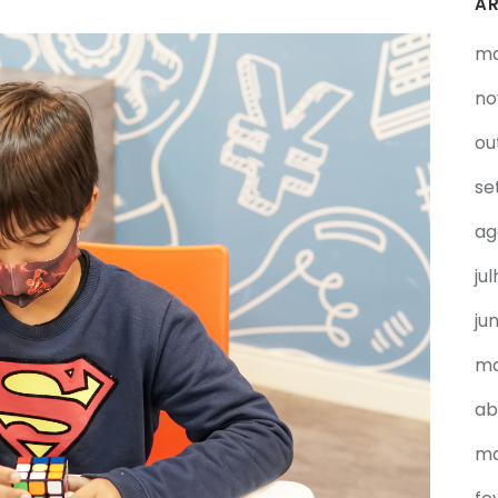
A
ma
no
ou
se
ag
ju
ju
ma
ab
ma