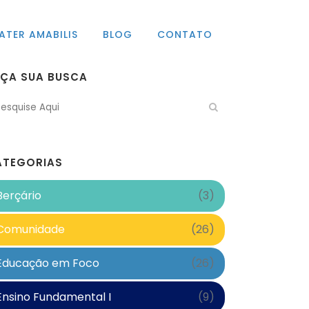
ATER AMABILIS
BLOG
CONTATO
AÇA SUA BUSCA
ATEGORIAS
Berçário
(3)
Comunidade
(26)
Educação em Foco
(26)
Ensino Fundamental I
(9)