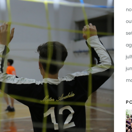
no
ou
se
ag
ju
ju
ma
P