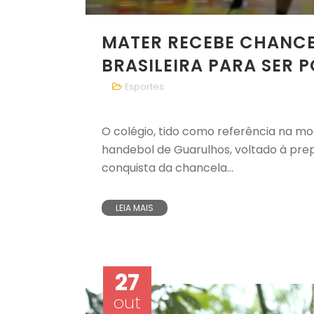
MATER RECEBE CHANC
BRASILEIRA PARA SER 
Esportes
O colégio, tido como referência na mod
handebol de Guarulhos, voltado à prep
conquista da chancela...
LEIA MAIS
27
out