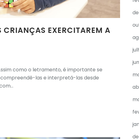
fe
de
ou
S CRIANÇAS EXERCITAREM A
ag
ju
ju
 Assim como o letramento, é importante se
ma
 compreendê-las e interpretá-las desde
com...
ab
ma
fe
ja
de