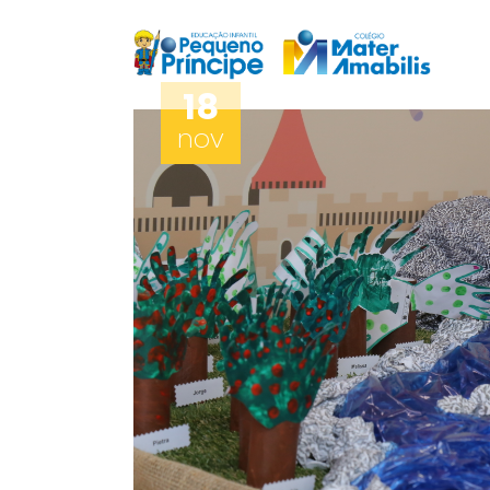
18
nov