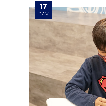
17
nov